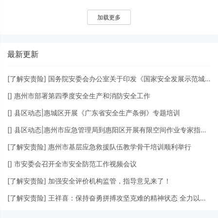
加载更多
最新更新
[
了解安责险
]
国务院安委会办公室关于印发《国家安全发展示范城市评价细则（2023版）》的通知
[
]
惠州市部署第四季度安全生产和消防安全工作
[
]
县区动态|惠城区开展《广东省安全生产条例》专题培训
[
]
县区动态|惠州市应急管理局到惠阳区开展有限空间作业专家指导服务检查
[
了解安责险
]
惠州市基层应急救援队伍教学骨干培训顺利举行
[
]
市安委会召开全市安全防范工作视频会议
[
了解安责险
]
加强安全评价机构监管，指导意见来了！
[
了解安责险
]
王祥喜：保持奋勇拼搏攻坚克难的精神状态 全力以赴防范遏制重特大事故