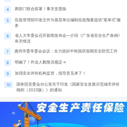
两部门联合部署！事关安责险
4
应急管理部印发文件为基层单位编制应急预案提供“菜单式”服
5
务
省人大常委会召开新闻发布会—介绍《广东省安全生产条例》
6
有关情况
惠州市委常委会会议：全力抓好中秋国庆假期安全防范工作
7
明确了！作业人数限员规定→
8
加强安全评价机构监管，指导意见来了！
9
国务院安委会办公室关于印发《国家安全发展示范城市评价
10
细则（2023版）》的通知