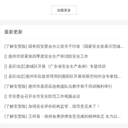
加载更多
最新更新
[
了解安责险
]
国务院安委会办公室关于印发《国家安全发展示范城市评价细则（2023版）》的通知
[
]
惠州市部署第四季度安全生产和消防安全工作
[
]
县区动态|惠城区开展《广东省安全生产条例》专题培训
[
]
县区动态|惠州市应急管理局到惠阳区开展有限空间作业专家指导服务检查
[
了解安责险
]
惠州市基层应急救援队伍教学骨干培训顺利举行
[
]
市安委会召开全市安全防范工作视频会议
[
了解安责险
]
加强安全评价机构监管，指导意见来了！
[
了解安责险
]
王祥喜：保持奋勇拼搏攻坚克难的精神状态 全力以赴防范遏制重特大事故