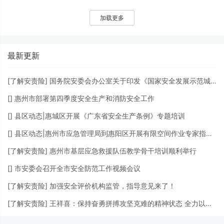
加载更多
最新更新
[
了解安责险
]
国务院安委会办公室关于印发《国家安全发展示范城市评价细则（2023版）》的通知
[
]
惠州市部署第四季度安全生产和消防安全工作
[
]
县区动态|惠城区开展《广东省安全生产条例》专题培训
[
]
县区动态|惠州市应急管理局到惠阳区开展有限空间作业专家指导服务检查
[
了解安责险
]
惠州市基层应急救援队伍教学骨干培训顺利举行
[
]
市安委会召开全市安全防范工作视频会议
[
了解安责险
]
加强安全评价机构监管，指导意见来了！
[
了解安责险
]
王祥喜：保持奋勇拼搏攻坚克难的精神状态 全力以赴防范遏制重特大事故